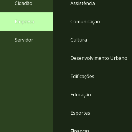
4
Cidadão
Assistência
Acessibilidade
5
Empresa
Comunicação
Servidor
Cultura
Desenvolvimento Urbano
Edificações
Educação
Esportes
Finanças