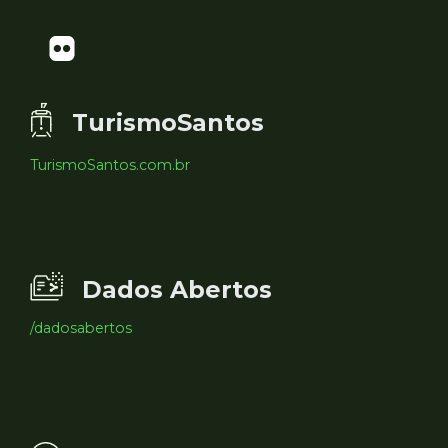
TurismoSantos
TurismoSantos.com.br
Dados Abertos
/dadosabertos