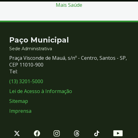
Mais Saúde
Contato
Paço Municipal
e
Sede Administrativa
Praça Visconde de Mauá, s/nº - Centro, Santos - SP,
Redes
CEP 11010-900
Tel:
Sociais
(13) 3201-5000
Lei de Acesso à Informação
Sitemap
Imprensa