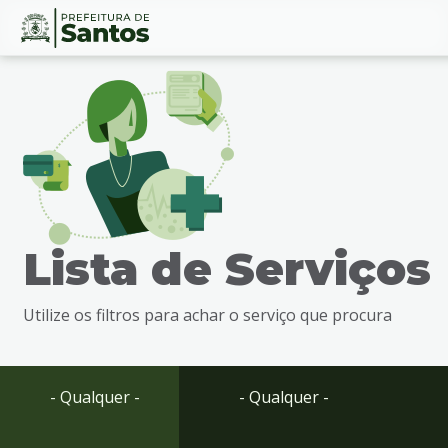
Ir
Conteúdo
para
o
conteúdo
1
Ir
para
o
menu
Lista de Serviços
2
Ir
para
Utilize os filtros para achar o serviço que procura
busca
3
Ir
para
- Qualquer -
- Qualquer -
o
rodapé