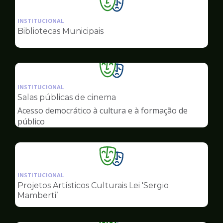
Ilustração
da
INSTITUCIONAL
pagina
Bibliotecas Municipais
de
Cultura
Ilustração
da
INSTITUCIONAL
pagina
Salas públicas de cinema
de
Acesso democrático à cultura e à formação de
Cultura
público
Ilustração
da
INSTITUCIONAL
pagina
Projetos Artísticos Culturais Lei 'Sergio
de
Mamberti’
Cultura