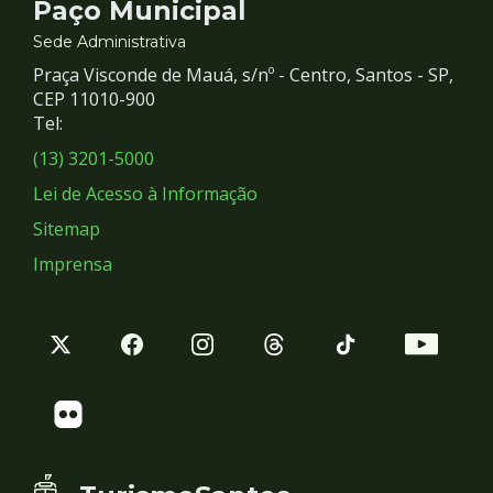
Contato
Paço Municipal
e
Sede Administrativa
Praça Visconde de Mauá, s/nº - Centro, Santos - SP,
Redes
CEP 11010-900
Tel:
Sociais
(13) 3201-5000
Lei de Acesso à Informação
Sitemap
Imprensa