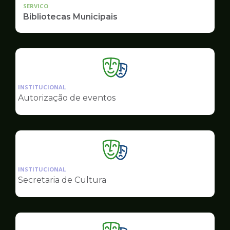
SERVICO
Bibliotecas Municipais
Ilustração
da
INSTITUCIONAL
pagina
Autorização de eventos
de
Cultura
Ilustração
da
INSTITUCIONAL
pagina
Secretaria de Cultura
de
Cultura