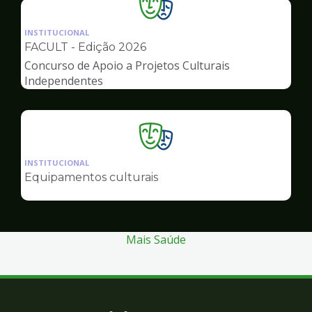
Ilustração
da
INSTITUCIONAL
pagina
FACULT - Edição 2026
de
Concurso de Apoio a Projetos Culturais
Cultura
Independentes
Ilustração
da
INSTITUCIONAL
pagina
Equipamentos culturais
de
Cultura
Mais Saúde