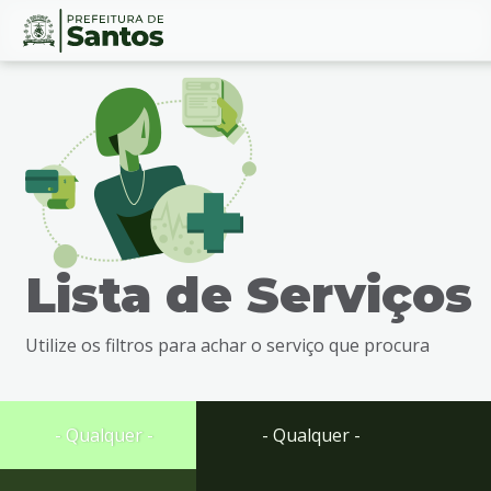
Ir
Conteúdo
para
o
conteúdo
1
Ir
para
o
menu
Lista de Serviços
2
Ir
para
Utilize os filtros para achar o serviço que procura
busca
3
Ir
para
- Qualquer -
- Qualquer -
o
rodapé