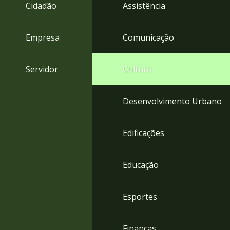
4
Cidadão
Assistência
Acessibilidade
5
Empresa
Comunicação
Servidor
Cultura
Desenvolvimento Urbano
Edificações
Educação
Esportes
Finanças