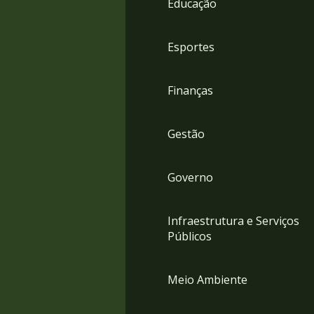
Educação
4
Acessibilidade
5
Esportes
Finanças
Gestão
Governo
Infraestrutura e Serviços
Públicos
Meio Ambiente