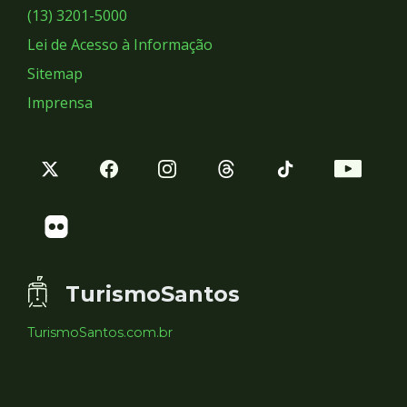
Sociais
(13) 3201-5000
Lei de Acesso à Informação
Sitemap
Imprensa
TurismoSantos
TurismoSantos.com.br