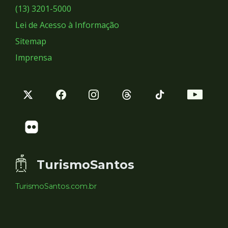
Sociais
(13) 3201-5000
Lei de Acesso à Informação
Sitemap
Imprensa
TurismoSantos
TurismoSantos.com.br