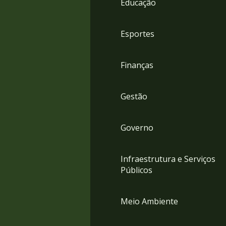
Educação
4
Acessibilidade
5
Esportes
Finanças
Gestão
Governo
Infraestrutura e Serviços
Públicos
Meio Ambiente