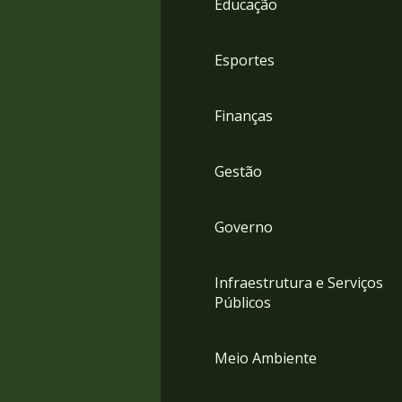
Educação
4
Acessibilidade
5
Esportes
Finanças
Gestão
Governo
Infraestrutura e Serviços
Públicos
Meio Ambiente