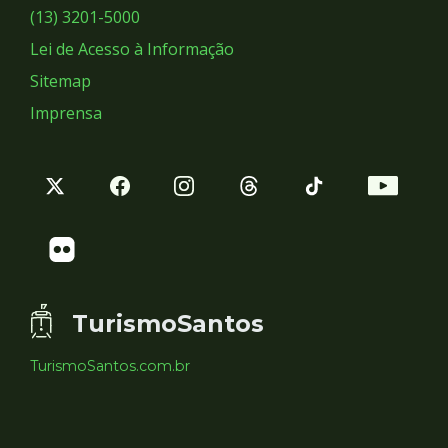
Sociais
(13) 3201-5000
Lei de Acesso à Informação
Sitemap
Imprensa
TurismoSantos
TurismoSantos.com.br