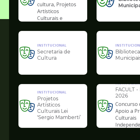
Ilustração
cultura, Projetos
Municip
da
Artísticos
pagina
Culturais e
de
Artísticas das
Cultura
Periferias
INSTITUCIONAL
INSTITUCION
Secretaria de
Biblioteca
Ilustração
Ilustração
Cultura
Municipai
da
da
pagina
pagina
de
de
Cultura
Cultura
INSTITUCION
FACULT - 
INSTITUCIONAL
2026
Projetos
Concurso 
Artísticos
Ilustração
Ilustração
Apoio a Pr
Culturais Lei
da
da
'Sergio Mamberti’
Culturais
pagina
pagina
Independe
de
de
Cultura
Cultura