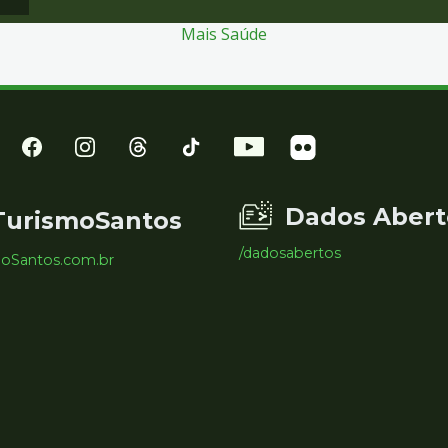
Mais Saúde
Dados Abert
TurismoSantos
/dadosabertos
moSantos.com.br