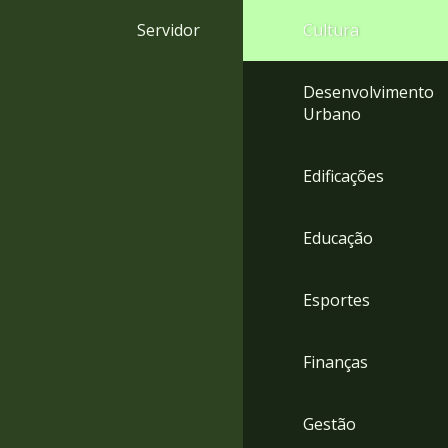
4
Servidor
Cultura
Acessibilidade
5
Desenvolvimento
Urbano
Edificações
Educação
Esportes
Finanças
Gestão