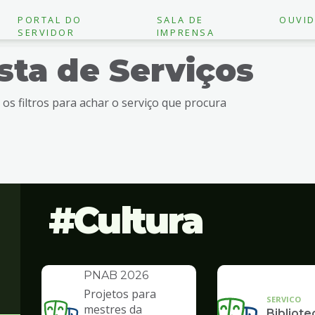
PORTAL DO
SALA DE
OUVID
SERVIDOR
IMPRENSA
ista de Serviços
e os filtros para achar o serviço que procura
Cultura
INSTITUCIONAL
Política Nacional
Aldir Blanc -
PNAB 2026
Projetos para
SERVICO
mestres da
Bibliote