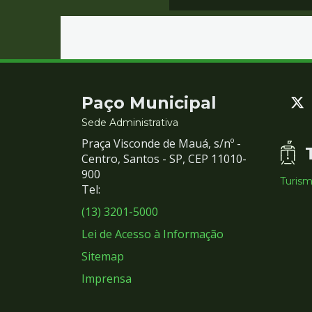
Contato
Paço Municipal
e
Sede Administrativa
Praça Visconde de Mauá, s/nº -
Redes
Centro, Santos - SP, CEP 11010-
900
Turis
Sociais
Tel:
(13) 3201-5000
Lei de Acesso à Informação
Sitemap
Imprensa