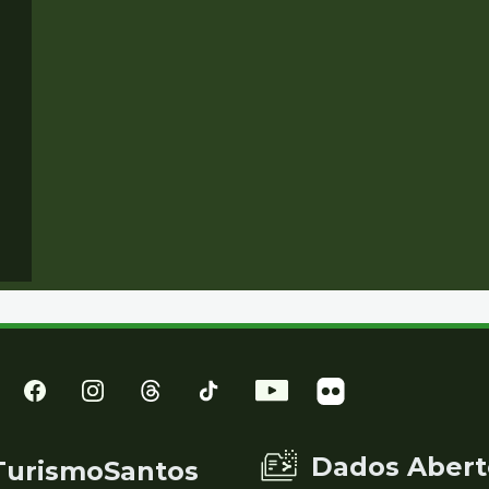
Dados Abert
TurismoSantos