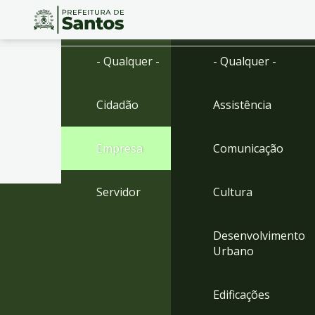
Ir
Conteúdo
- Qualquer -
- Qualquer -
para
o
conteúdo
Cidadão
Assistência
1
Ir
para
Empresa
Comunicação
o
menu
2
Servidor
Cultura
Ir
para
busca
Desenvolvimento
3
Urbano
Ir
para
o
Edificações
rodapé