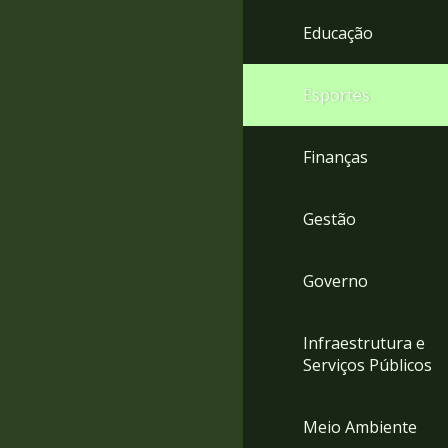
4
Educação
Acessibilidade
5
Esportes
Finanças
Gestão
Governo
Infraestrutura e
Serviços Públicos
Meio Ambiente