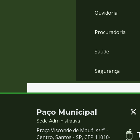
Ouvidoria
Procuradoria
Saúde
Segurança
Contato
Paço Municipal
e
Sede Administrativa
Praça Visconde de Mauá, s/nº -
Redes
Centro, Santos - SP, CEP 11010-