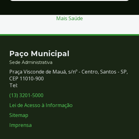
Segurança
Mais Saúde
Contato
Paço Municipal
e
Sede Administrativa
Praça Visconde de Mauá, s/nº - Centro, Santos - SP,
Redes
CEP 11010-900
Tel:
Sociais
(13) 3201-5000
Lei de Acesso à Informação
Sitemap
Imprensa