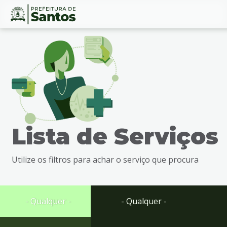
Ir
Conteúdo
para
o
conteúdo
1
Ir
para
o
menu
Lista de Serviços
2
Ir
para
Utilize os filtros para achar o serviço que procura
busca
3
Ir
para
- Qualquer -
- Qualquer -
o
rodapé