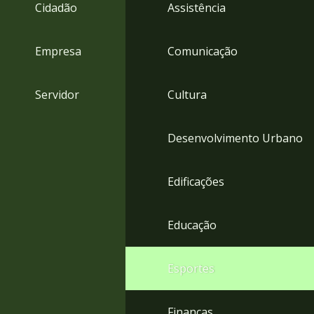
4
Cidadão
Assistência
Acessibilidade
5
Empresa
Comunicação
Servidor
Cultura
Desenvolvimento Urbano
Edificações
Educação
Esportes
Finanças