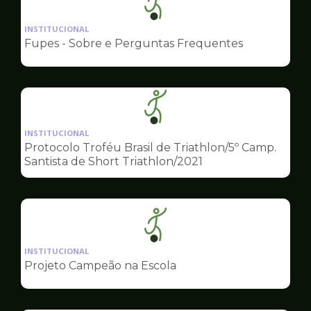
Ilustração
da
INSTITUCIONAL
pagina
Fupes - Sobre e Perguntas Frequentes
de
Esportes
Ilustração
da
INSTITUCIONAL
pagina
Protocolo Troféu Brasil de Triathlon/5º Camp.
de
Santista de Short Triathlon/2021
Esportes
Ilustração
da
INSTITUCIONAL
pagina
Projeto Campeão na Escola
de
Esportes