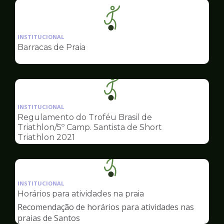
Ilustração
da
INSTITUCIONAL
pagina
Barracas de Praia
de
Esportes
Ilustração
da
INSTITUCIONAL
pagina
Regulamento do Troféu Brasil de
de
Triathlon/5º Camp. Santista de Short
Esportes
Triathlon 2021
Ilustração
da
INSTITUCIONAL
pagina
Horários para atividades na praia
de
Recomendação de horários para atividades nas
Esportes
praias de Santos