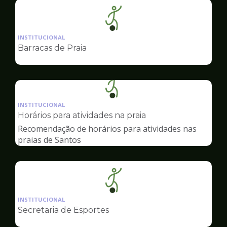
Ilustração
da
INSTITUCIONAL
pagina
Barracas de Praia
de
Esportes
Ilustração
da
INSTITUCIONAL
pagina
Horários para atividades na praia
de
Recomendação de horários para atividades nas
Esportes
praias de Santos
Ilustração
da
INSTITUCIONAL
pagina
Secretaria de Esportes
de