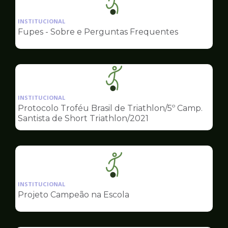
Ilustração
da
INSTITUCIONAL
pagina
Fupes - Sobre e Perguntas Frequentes
de
Esportes
Ilustração
da
INSTITUCIONAL
pagina
Protocolo Troféu Brasil de Triathlon/5º Camp.
de
Santista de Short Triathlon/2021
Esportes
Ilustração
da
INSTITUCIONAL
pagina
Projeto Campeão na Escola
de
Esportes