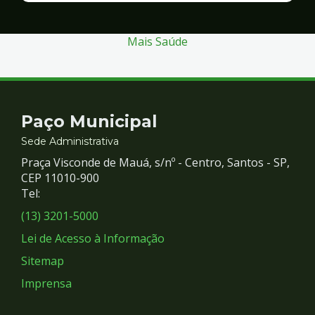
Segurança
Mais Saúde
Contato
Paço Municipal
e
Sede Administrativa
Praça Visconde de Mauá, s/nº - Centro, Santos - SP,
Redes
CEP 11010-900
Tel:
Sociais
(13) 3201-5000
Lei de Acesso à Informação
Sitemap
Imprensa