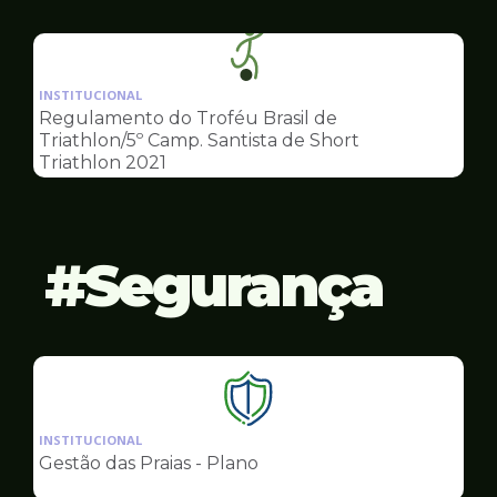
Esportes
Ilustração
da
INSTITUCIONAL
pagina
Regulamento do Troféu Brasil de
de
Triathlon/5º Camp. Santista de Short
Esportes
Triathlon 2021
Segurança
Ilustração
da
INSTITUCIONAL
pagina
Gestão das Praias - Plano
de