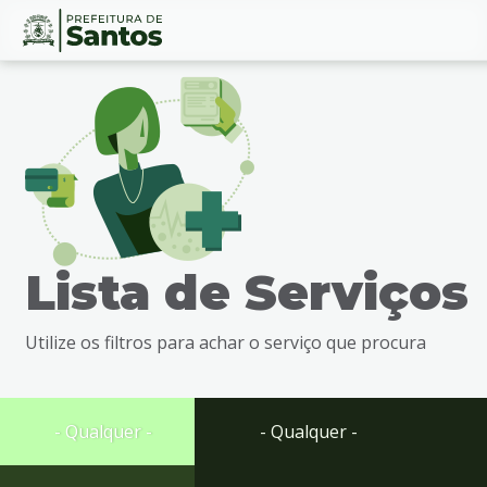
Ir
Conteúdo
para
o
conteúdo
1
Ir
para
o
menu
Lista de Serviços
2
Ir
para
Utilize os filtros para achar o serviço que procura
busca
3
Ir
para
- Qualquer -
- Qualquer -
o
rodapé