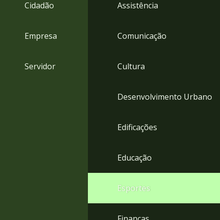
4
Cidadão
Assistência
Acessibilidade
5
Empresa
Comunicação
Servidor
Cultura
Desenvolvimento Urbano
Edificações
Educação
Esportes
Finanças