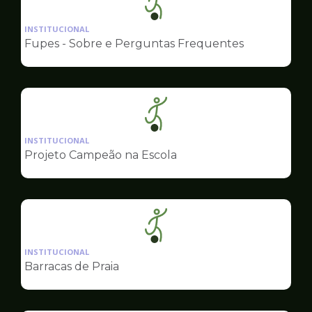
Ilustração
da
INSTITUCIONAL
pagina
Fupes - Sobre e Perguntas Frequentes
de
Esportes
Ilustração
da
INSTITUCIONAL
pagina
Projeto Campeão na Escola
de
Esportes
Ilustração
da
INSTITUCIONAL
pagina
Barracas de Praia
de
Esportes