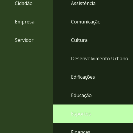
4
Cidadão
Assistência
Acessibilidade
5
Empresa
Comunicação
Servidor
Cultura
Desenvolvimento Urbano
Edificações
Educação
Esportes
Finanças