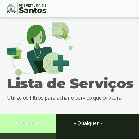
Ir
Conteúdo
para
o
conteúdo
1
Ir
para
o
menu
Lista de Serviços
2
Ir
para
Utilize os filtros para achar o serviço que procura
busca
3
Ir
para
- Qualquer -
- Qualquer -
o
rodapé