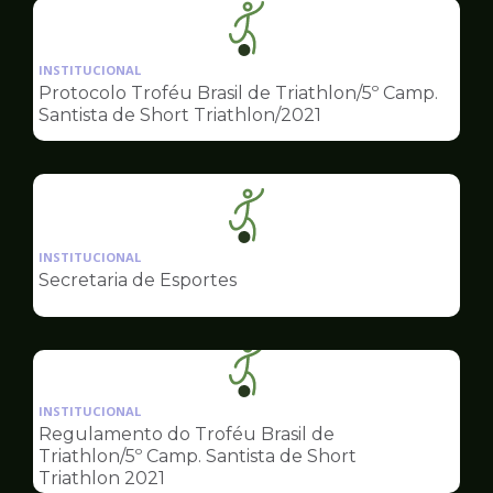
Ilustração
da
INSTITUCIONAL
pagina
Protocolo Troféu Brasil de Triathlon/5º Camp.
de
Santista de Short Triathlon/2021
Esportes
Ilustração
da
INSTITUCIONAL
pagina
Secretaria de Esportes
de
Esportes
Ilustração
da
INSTITUCIONAL
pagina
Regulamento do Troféu Brasil de
de
Triathlon/5º Camp. Santista de Short
Esportes
Triathlon 2021