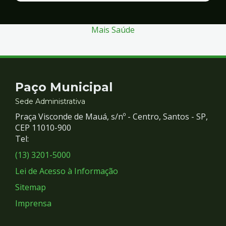
Segurança
Mais Saúde
Contato
Paço Municipal
e
Sede Administrativa
Praça Visconde de Mauá, s/nº - Centro, Santos - SP,
Redes
CEP 11010-900
Tel:
Sociais
(13) 3201-5000
Lei de Acesso à Informação
Sitemap
Imprensa