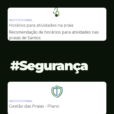
Ilustração
da
INSTITUCIONAL
pagina
Horários para atividades na praia
de
Recomendação de horários para atividades nas
Esportes
praias de Santos
Segurança
Ilustração
da
INSTITUCIONAL
pagina
Gestão das Praias - Plano
de