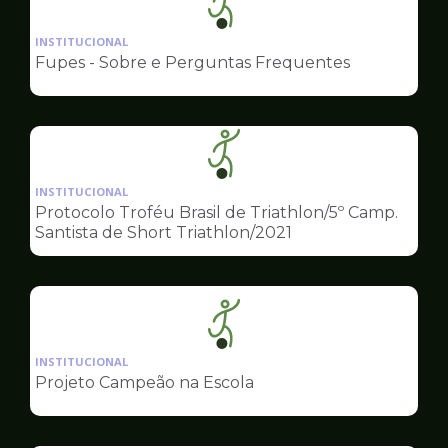
Ilustração
da
INSTITUCIONAL
pagina
Fupes - Sobre e Perguntas Frequentes
de
Esportes
Ilustração
da
INSTITUCIONAL
pagina
Protocolo Troféu Brasil de Triathlon/5º Camp.
de
Santista de Short Triathlon/2021
Esportes
Ilustração
da
INSTITUCIONAL
pagina
Projeto Campeão na Escola
de
Esportes