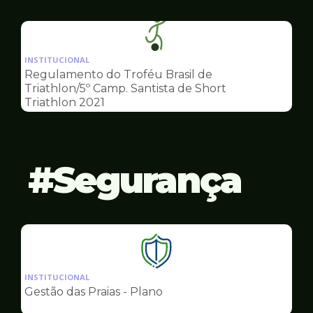
Esportes
Ilustração
da
INSTITUCIONAL
pagina
Regulamento do Troféu Brasil de
de
Triathlon/5º Camp. Santista de Short
Esportes
Triathlon 2021
Segurança
Ilustração
da
INSTITUCIONAL
pagina
Gestão das Praias - Plano
de