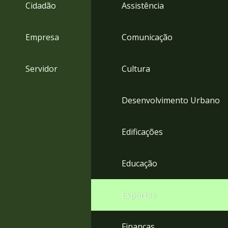
4
Cidadão
Assistência
Acessibilidade
5
Empresa
Comunicação
Servidor
Cultura
Desenvolvimento Urbano
Edificações
Educação
Esportes
Finanças