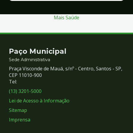
Segurança
Mais Saúde
Contato
Paço Municipal
e
Sede Administrativa
Praça Visconde de Mauá, s/nº - Centro, Santos - SP,
Redes
CEP 11010-900
Tel:
Sociais
(13) 3201-5000
Lei de Acesso à Informação
Sitemap
Imprensa