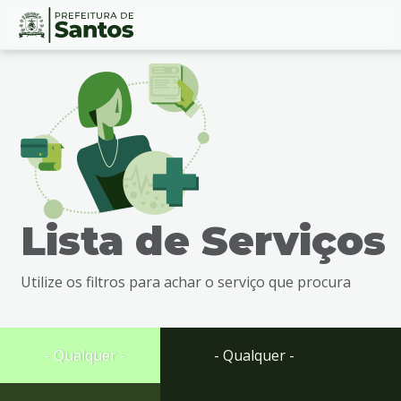
Ir
Conteúdo
para
o
conteúdo
1
Ir
para
o
menu
Lista de Serviços
2
Ir
para
Utilize os filtros para achar o serviço que procura
busca
3
Ir
para
- Qualquer -
- Qualquer -
o
rodapé