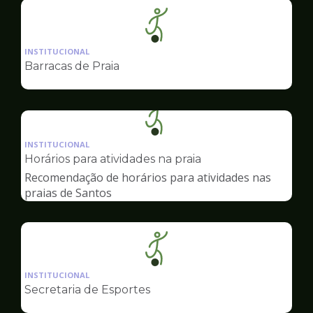
Ilustração
da
INSTITUCIONAL
pagina
Barracas de Praia
de
Esportes
Ilustração
da
INSTITUCIONAL
pagina
Horários para atividades na praia
de
Recomendação de horários para atividades nas
Esportes
praias de Santos
Ilustração
da
INSTITUCIONAL
pagina
Secretaria de Esportes
de