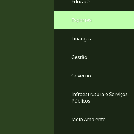
Educação
4
Acessibilidade
5
Esportes
Finanças
Gestão
Governo
Infraestrutura e Serviços
Públicos
Meio Ambiente