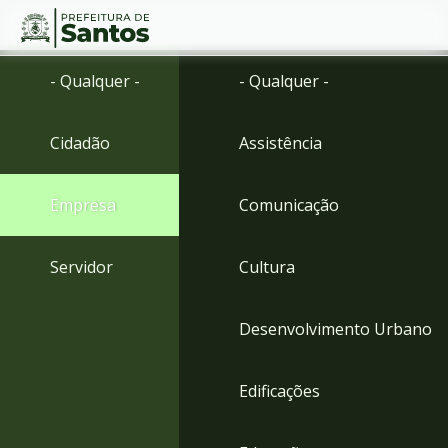
Ir
Conteúdo
- Qualquer -
- Qualquer -
para
o
conteúdo
Cidadão
Assistência
1
Ir
para
Empresa
Comunicação
o
menu
2
Servidor
Cultura
Ir
para
busca
Desenvolvimento Urbano
3
Ir
para
Edificações
o
rodapé