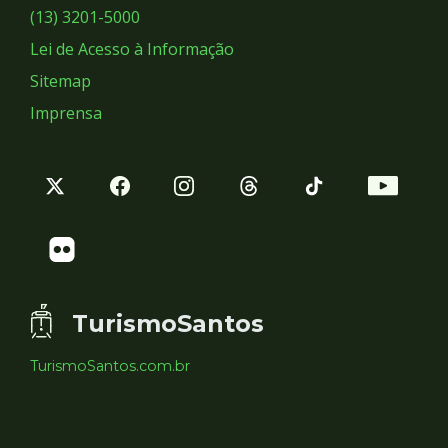
Sociais
(13) 3201-5000
Lei de Acesso à Informação
Sitemap
Imprensa
TurismoSantos
TurismoSantos.com.br