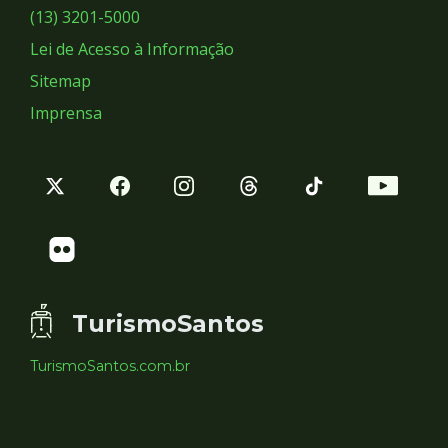
Sociais
(13) 3201-5000
Lei de Acesso à Informação
Sitemap
Imprensa
TurismoSantos
TurismoSantos.com.br