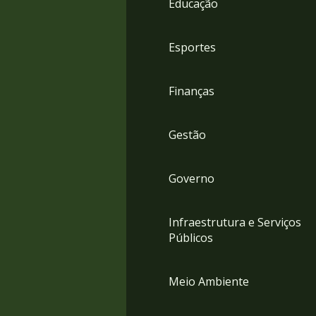
Educação
4
Acessibilidade
5
Esportes
Finanças
Gestão
Governo
Infraestrutura e Serviços
Públicos
Meio Ambiente