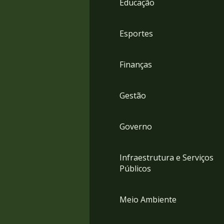
Educação
4
Acessibilidade
5
Esportes
Finanças
Gestão
Governo
Infraestrutura e Serviços
Públicos
Meio Ambiente