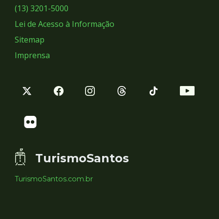
Sociais
(13) 3201-5000
Lei de Acesso à Informação
Sitemap
Imprensa
TurismoSantos
TurismoSantos.com.br