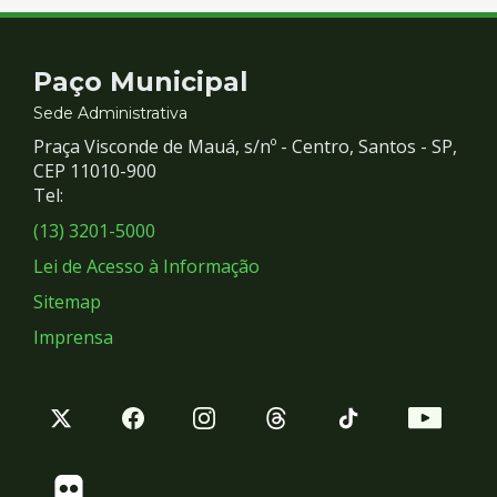
Contato
Paço Municipal
e
Sede Administrativa
Praça Visconde de Mauá, s/nº - Centro, Santos - SP,
Redes
CEP 11010-900
Tel:
Sociais
(13) 3201-5000
Lei de Acesso à Informação
Sitemap
Imprensa