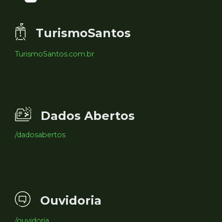
TurismoSantos
TurismoSantos.com.br
Dados Abertos
/dadosabertos
Ouvidoria
/ouvidoria