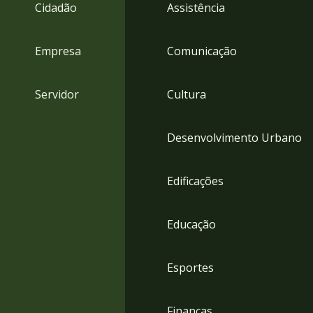
4
Cidadão
Assistência
Acessibilidade
5
Empresa
Comunicação
Servidor
Cultura
Desenvolvimento Urbano
Edificações
Educação
Esportes
Finanças