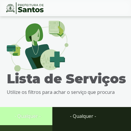
Ir
Conteúdo
para
o
conteúdo
1
Ir
para
o
menu
Lista de Serviços
2
Ir
para
Utilize os filtros para achar o serviço que procura
busca
3
Ir
para
- Qualquer -
- Qualquer -
o
rodapé