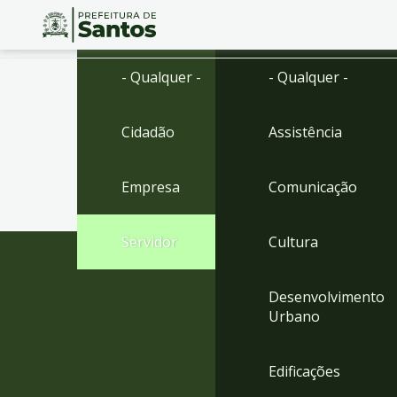
Ir
Conteúdo
- Qualquer -
- Qualquer -
para
o
conteúdo
Cidadão
Assistência
1
Ir
para
Empresa
Comunicação
o
menu
2
Servidor
Cultura
Ir
para
busca
Desenvolvimento
3
Urbano
Ir
para
o
Edificações
rodapé