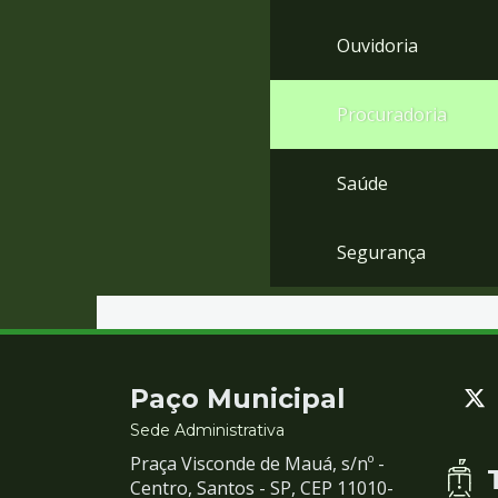
Ouvidoria
Procuradoria
Saúde
Segurança
Contato
Paço Municipal
e
Sede Administrativa
Praça Visconde de Mauá, s/nº -
Redes
Centro, Santos - SP, CEP 11010-