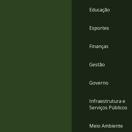
4
Educação
Acessibilidade
5
Esportes
Finanças
Gestão
Governo
Infraestrutura e
Serviços Públicos
Meio Ambiente