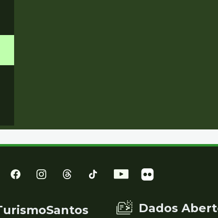
Dados Abert
TurismoSantos