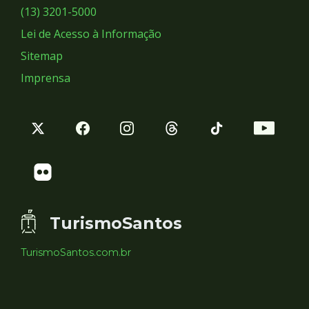
Sociais
(13) 3201-5000
Lei de Acesso à Informação
Sitemap
Imprensa
TurismoSantos
TurismoSantos.com.br