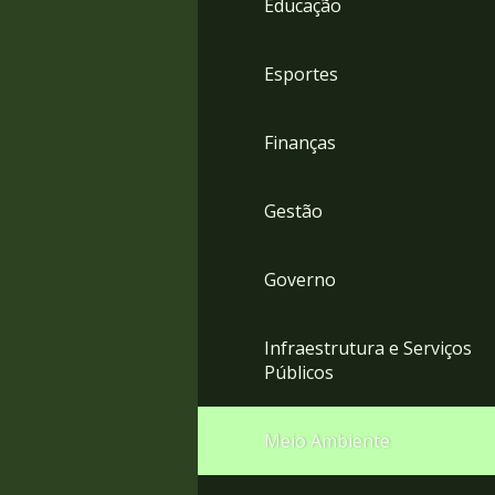
Educação
4
Acessibilidade
5
Esportes
Finanças
Gestão
Governo
Infraestrutura e Serviços
Públicos
Meio Ambiente