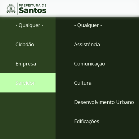
Ir
Conteúdo
- Qualquer -
- Qualquer -
para
o
conteúdo
Cidadão
Assistência
1
Ir
para
Empresa
Comunicação
o
menu
2
Servidor
Cultura
Ir
para
busca
Desenvolvimento Urbano
3
Ir
para
Edificações
o
rodapé