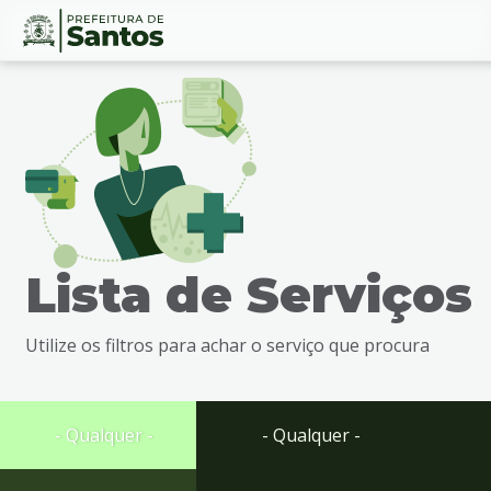
Ir
Conteúdo
para
o
conteúdo
1
Ir
para
o
menu
Lista de Serviços
2
Ir
para
Utilize os filtros para achar o serviço que procura
busca
3
Ir
para
- Qualquer -
- Qualquer -
o
rodapé