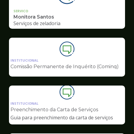
SERVICO
Monitora Santos
Serviços de zeladoria
Ilustração
da
INSTITUCIONAL
pagina
Comissão Permanente de Inquérito (Cominq)
de
Ouvidoria
Ilustração
da
INSTITUCIONAL
pagina
Preenchimento da Carta de Serviços
de
Guia para preenchimento da carta de serviços
Ouvidoria