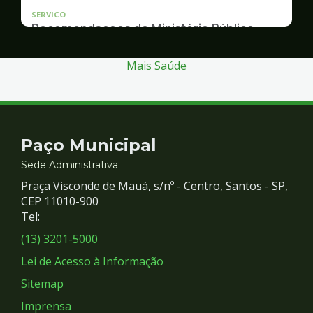
SERVICO
Recomendações do Ministério Público
Inquérito Civil nº 11.0426.0004955/2013-1
Mais Saúde
Contato
Paço Municipal
e
Sede Administrativa
Praça Visconde de Mauá, s/nº - Centro, Santos - SP,
Redes
CEP 11010-900
Tel:
Sociais
(13) 3201-5000
Lei de Acesso à Informação
Sitemap
Imprensa