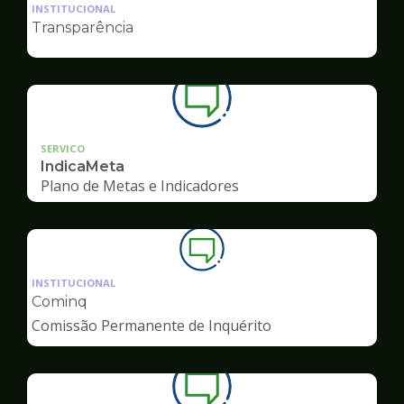
da
INSTITUCIONAL
pagina
Transparência
de
Ouvidoria
SERVICO
IndicaMeta
Plano de Metas e Indicadores
Ilustração
da
INSTITUCIONAL
pagina
Cominq
de
Comissão Permanente de Inquérito
Ouvidoria