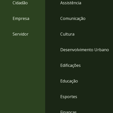
4
Cidadão
Assistência
Acessibilidade
5
Empresa
Comunicação
Servidor
Cultura
Desenvolvimento Urbano
Edificações
Educação
Esportes
Finanças