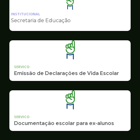
Ilustração
da
INSTITUCIONAL
pagina
Secretaria de Educação
de
Educação
SERVICO
Emissão de Declarações de Vida Escolar
SERVICO
Documentação escolar para ex-alunos