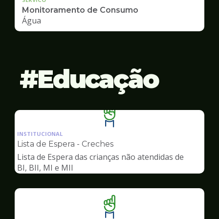
Monitoramento de Consumo
Água
Educação
Ilustração
da
INSTITUCIONAL
pagina
Lista de Espera - Creches
de
Lista de Espera das crianças não atendidas de
Educação
BI, BII, MI e MII
Ilustração