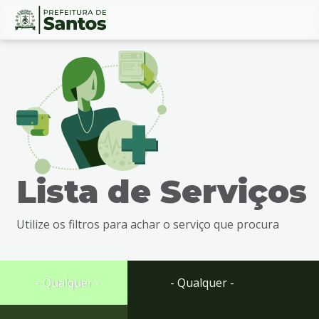
Ir
Conteúdo
para
o
conteúdo
1
Ir
para
o
menu
Lista de Serviços
2
Ir
para
Utilize os filtros para achar o serviço que procura
busca
3
Ir
para
- Qualquer -
- Qualquer -
o
rodapé