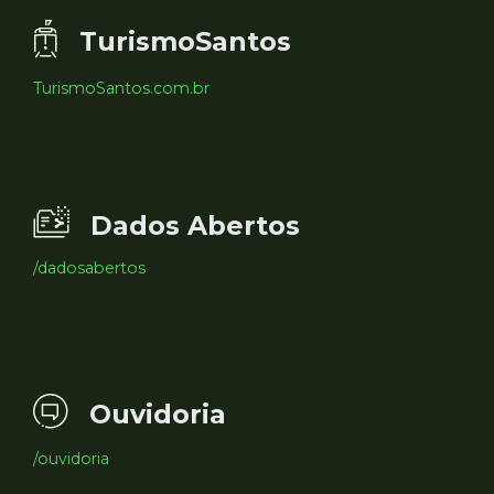
TurismoSantos
TurismoSantos.com.br
Dados Abertos
/dadosabertos
Ouvidoria
/ouvidoria