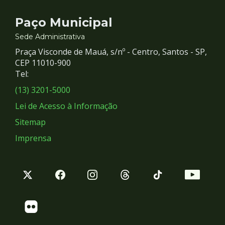
Contato
Paço Municipal
e
Sede Administrativa
Praça Visconde de Mauá, s/nº - Centro, Santos - SP,
Redes
CEP 11010-900
Tel:
Sociais
(13) 3201-5000
Lei de Acesso à Informação
Sitemap
Imprensa