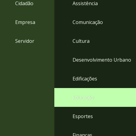
4
Cidadão
Assistência
Acessibilidade
5
Empresa
Comunicação
Servidor
Cultura
Desenvolvimento Urbano
Edificações
Educação
Esportes
Finanças