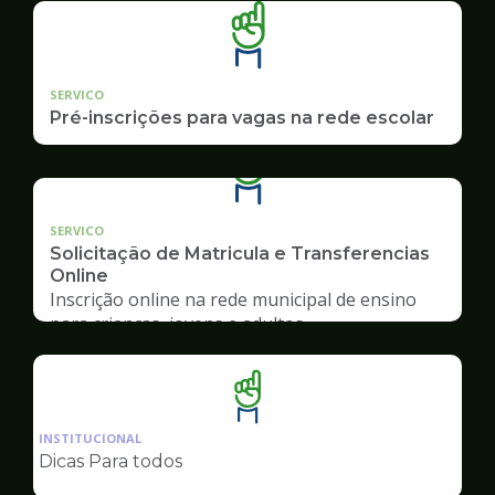
SERVICO
Pré-inscrições para vagas na rede escolar
SERVICO
Solicitação de Matricula e Transferencias
Online
Inscrição online na rede municipal de ensino
para crianças, jovens e adultos
Ilustração
da
INSTITUCIONAL
pagina
Dicas Para todos
de