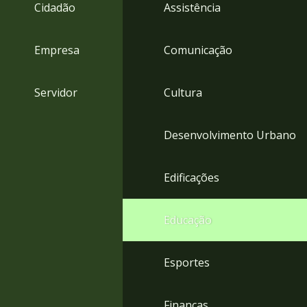
4
Cidadão
Assistência
Acessibilidade
5
Empresa
Comunicação
Servidor
Cultura
Desenvolvimento Urbano
Edificações
Educação
Esportes
Finanças