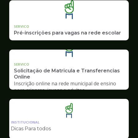
SERVICO
Pré-inscrições para vagas na rede escolar
SERVICO
Solicitação de Matricula e Transferencias
Online
Inscrição online na rede municipal de ensino
para crianças, jovens e adultos
Ilustração
da
INSTITUCIONAL
pagina
Dicas Para todos
de