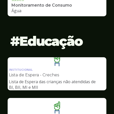
Monitoramento de Consumo
Água
Educação
Ilustração
da
INSTITUCIONAL
pagina
Lista de Espera - Creches
de
Lista de Espera das crianças não atendidas de
Educação
BI, BII, MI e MII
Ilustração