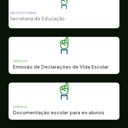
Ilustração
da
INSTITUCIONAL
pagina
Secretaria de Educação
de
Educação
SERVICO
Emissão de Declarações de Vida Escolar
SERVICO
Documentação escolar para ex-alunos