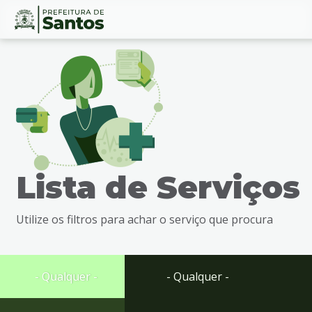
Ir
Conteúdo
para
o
conteúdo
1
Ir
para
o
menu
Lista de Serviços
2
Ir
para
Utilize os filtros para achar o serviço que procura
busca
3
Ir
para
- Qualquer -
- Qualquer -
o
rodapé