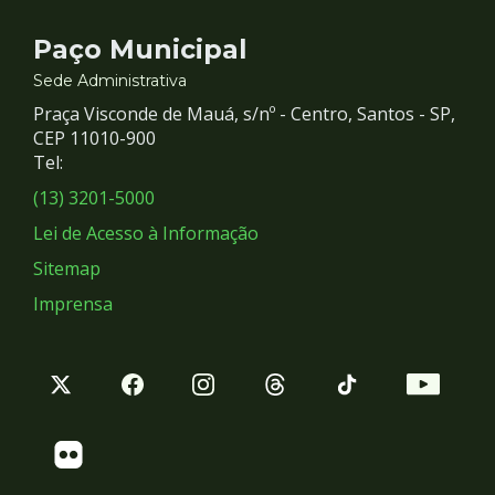
Contato
Paço Municipal
e
Sede Administrativa
Praça Visconde de Mauá, s/nº - Centro, Santos - SP,
Redes
CEP 11010-900
Tel:
Sociais
(13) 3201-5000
Lei de Acesso à Informação
Sitemap
Imprensa