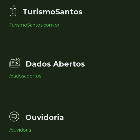
TurismoSantos
TurismoSantos.com.br
Dados Abertos
/dadosabertos
Ouvidoria
/ouvidoria