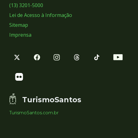
Sociais
(13) 3201-5000
Lei de Acesso à Informação
Sitemap
Imprensa
TurismoSantos
TurismoSantos.com.br