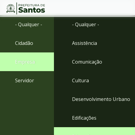
Ir
Conteúdo
- Qualquer -
- Qualquer -
para
o
conteúdo
Cidadão
Assistência
1
Ir
para
Empresa
Comunicação
o
menu
2
Servidor
Cultura
Ir
para
busca
Desenvolvimento Urbano
3
Ir
para
Edificações
o
rodapé