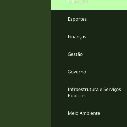
Educação
4
Acessibilidade
5
Esportes
Finanças
Gestão
Governo
Infraestrutura e Serviços
Públicos
Meio Ambiente