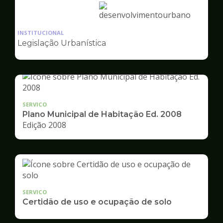
Ilustração
da
INSTITUCIONAL
pagina
Legislação Urbanística
de
Desenvolvimento
Urbano
SERVICO
Plano Municipal de Habitação Ed. 2008
Edição 2008
SERVICO
Certidão de uso e ocupação de solo