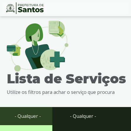
Ir
Conteúdo
para
o
conteúdo
1
Ir
para
o
menu
Lista de Serviços
2
Ir
para
Utilize os filtros para achar o serviço que procura
busca
3
Ir
para
- Qualquer -
- Qualquer -
o
rodapé