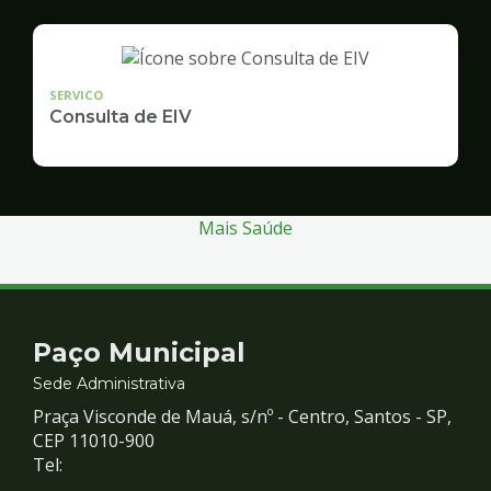
SERVICO
Consulta de EIV
Mais Saúde
Contato
Paço Municipal
e
Sede Administrativa
Praça Visconde de Mauá, s/nº - Centro, Santos - SP,
Redes
CEP 11010-900
Tel: