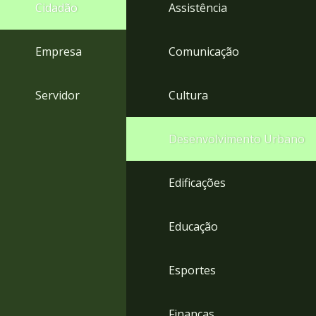
4
Cidadão
Assistência
Acessibilidade
5
Empresa
Comunicação
Servidor
Cultura
Desenvolvimento Urbano
Edificações
Educação
Esportes
Finanças