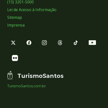
Sociais
(13) 3201-5000
Lei de Acesso à Informação
Sitemap
Imprensa
TurismoSantos
TurismoSantos.com.br