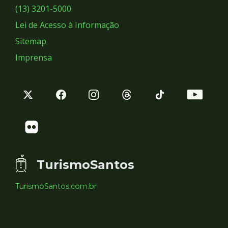
Sociais
(13) 3201-5000
Lei de Acesso à Informação
Sitemap
Imprensa
TurismoSantos
TurismoSantos.com.br