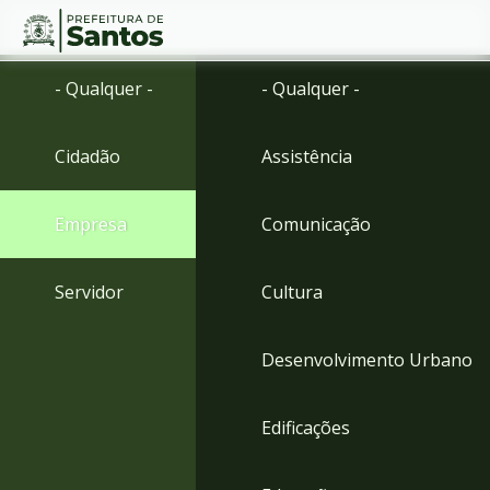
Ir
Conteúdo
- Qualquer -
- Qualquer -
para
o
conteúdo
Cidadão
Assistência
1
Ir
para
Empresa
Comunicação
o
menu
2
Servidor
Cultura
Ir
para
busca
Desenvolvimento Urbano
3
Ir
para
Edificações
o
rodapé