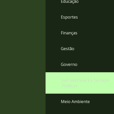
Educação
4
Acessibilidade
5
Esportes
Finanças
Gestão
Governo
Infraestrutura e Serviços
Públicos
Meio Ambiente