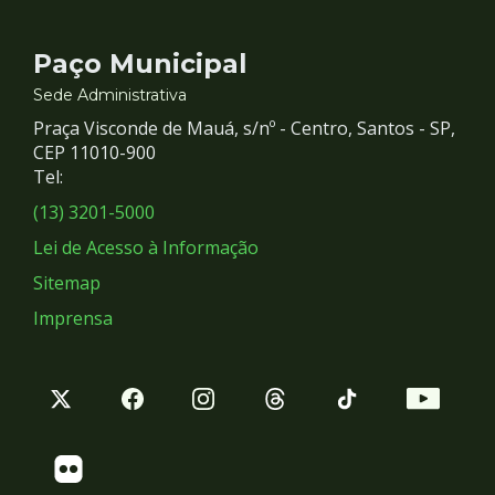
Contato
Paço Municipal
e
Sede Administrativa
Praça Visconde de Mauá, s/nº - Centro, Santos - SP,
Redes
CEP 11010-900
Tel:
Sociais
(13) 3201-5000
Lei de Acesso à Informação
Sitemap
Imprensa