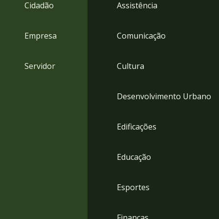
4
Cidadão
Assistência
Acessibilidade
5
Empresa
Comunicação
Servidor
Cultura
Desenvolvimento Urbano
Edificações
Educação
Esportes
Finanças