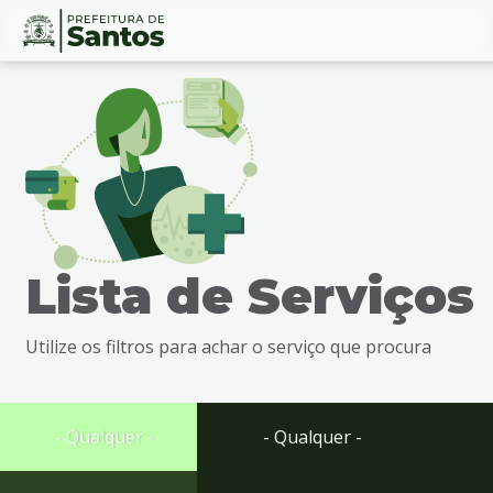
Ir
Conteúdo
para
o
conteúdo
1
Ir
para
o
menu
Lista de Serviços
2
Ir
para
Utilize os filtros para achar o serviço que procura
busca
3
Ir
para
- Qualquer -
- Qualquer -
o
rodapé