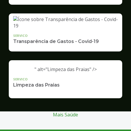
Infraestrutura
e
Serviços
Públicos
SERVICO
Transparência de Gastos - Covid-19
" alt="Limpeza das Praias" />
SERVICO
Limpeza das Praias
Mais Saúde