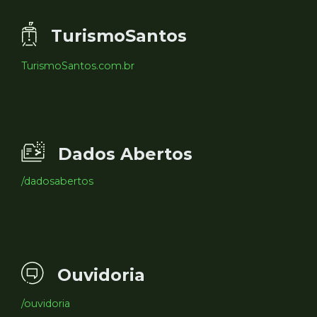
TurismoSantos
TurismoSantos.com.br
Dados Abertos
/dadosabertos
Ouvidoria
/ouvidoria