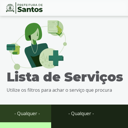
Ir
Conteúdo
para
o
conteúdo
1
Ir
para
o
menu
Lista de Serviços
2
Ir
para
Utilize os filtros para achar o serviço que procura
busca
3
Ir
para
- Qualquer -
- Qualquer -
o
rodapé