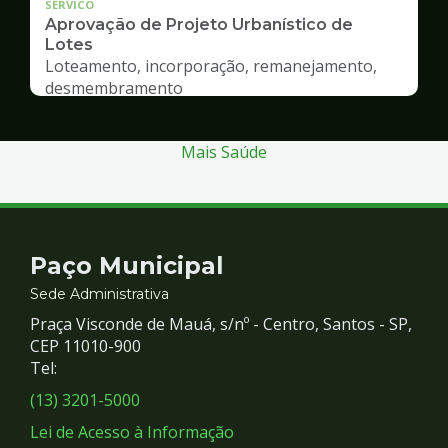
SERVICO
Aprovação de Projeto Urbanístico de
Lotes
Loteamento, incorporação, remanejamento,
desmembramento
Mais Saúde
Contato
Paço Municipal
e
Sede Administrativa
Praça Visconde de Mauá, s/nº - Centro, Santos - SP,
Redes
CEP 11010-900
Tel:
Sociais
(13) 3201-5000
Lei de Acesso à Informação