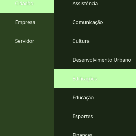
4
Cidadão
Assistência
Acessibilidade
5
Empresa
Comunicação
Servidor
Cultura
Desenvolvimento Urbano
Edificações
Educação
Esportes
Finanças