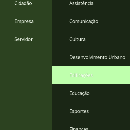
4
Cidadão
Assistência
Acessibilidade
5
Empresa
Comunicação
Servidor
Cultura
Desenvolvimento Urbano
Edificações
Educação
Esportes
Finanças