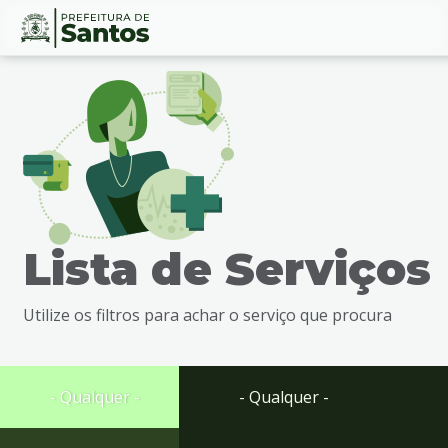
Ir
Conteúdo
para
o
conteúdo
1
Ir
para
o
menu
Lista de Serviços
2
Ir
para
Utilize os filtros para achar o serviço que procura
busca
3
Ir
para
- Qualquer -
- Qualquer -
o
rodapé