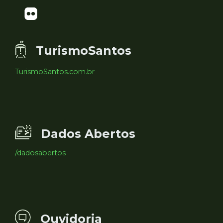
TurismoSantos
TurismoSantos.com.br
Dados Abertos
/dadosabertos
Ouvidoria