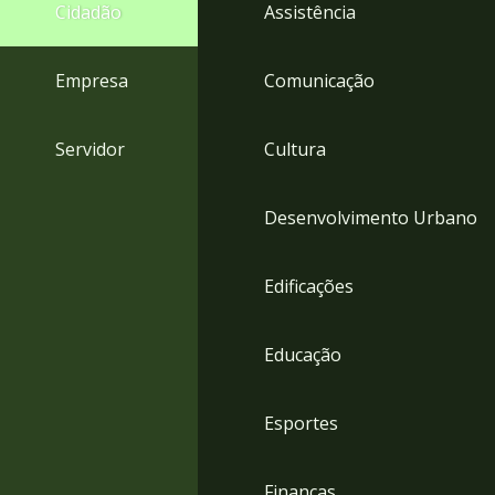
4
Cidadão
Assistência
Acessibilidade
5
Empresa
Comunicação
Servidor
Cultura
Desenvolvimento Urbano
Edificações
Educação
Esportes
Finanças