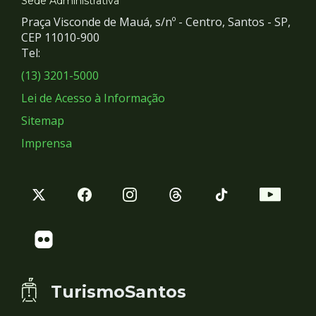
e
Sede Administrativa
Praça Visconde de Mauá, s/nº - Centro, Santos - SP,
Redes
CEP 11010-900
Tel:
Sociais
(13) 3201-5000
Lei de Acesso à Informação
Sitemap
Imprensa
TurismoSantos