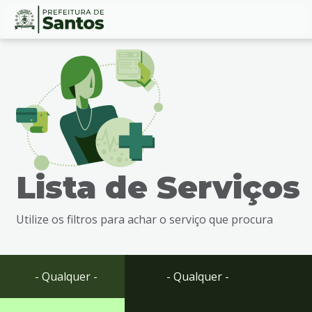
Ir
Conteúdo
para
o
conteúdo
1
Ir
para
o
menu
Lista de Serviços
2
Ir
para
Utilize os filtros para achar o serviço que procura
busca
3
Ir
para
- Qualquer -
- Qualquer -
o
rodapé