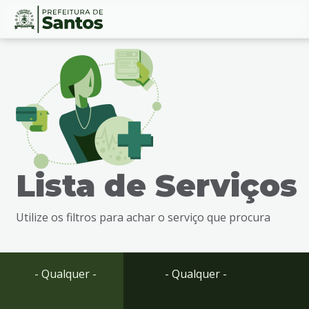
Ir
Conteúdo
para
o
conteúdo
1
Ir
para
o
menu
Lista de Serviços
2
Ir
para
Utilize os filtros para achar o serviço que procura
busca
3
Ir
para
- Qualquer -
- Qualquer -
o
rodapé