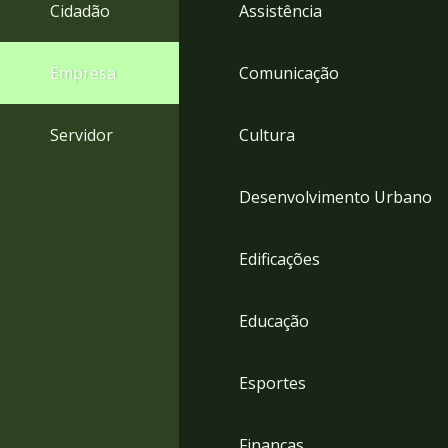
4
Cidadão
Assistência
Acessibilidade
5
Empresa
Comunicação
Servidor
Cultura
Desenvolvimento Urbano
Edificações
Educação
Esportes
Finanças