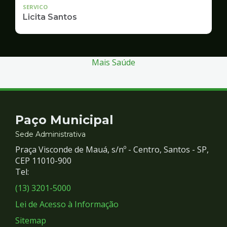
SERVICO
Licita Santos
Mais Saúde
Contato
Paço Municipal
e
Sede Administrativa
Praça Visconde de Mauá, s/nº - Centro, Santos - SP,
Redes
CEP 11010-900
Tel:
Sociais
(13) 3201-5000
Lei de Acesso à Informação
Sitemap