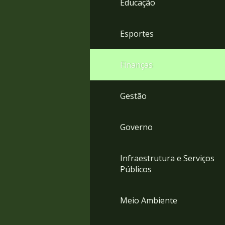
Educação
4
Acessibilidade
5
Esportes
Finanças
Gestão
Governo
Infraestrutura e Serviços
Públicos
Meio Ambiente