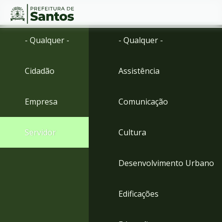
Ir
Conteúdo
- Qualquer -
- Qualquer -
para
o
conteúdo
Cidadão
Assistência
1
Ir
para
Empresa
Comunicação
o
menu
2
Servidor
Cultura
Ir
para
busca
Desenvolvimento Urbano
3
Ir
para
Edificações
o
rodapé