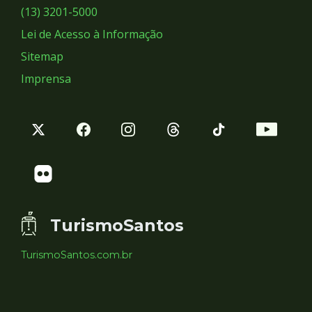
Sociais
(13) 3201-5000
Lei de Acesso à Informação
Sitemap
Imprensa
TurismoSantos
TurismoSantos.com.br