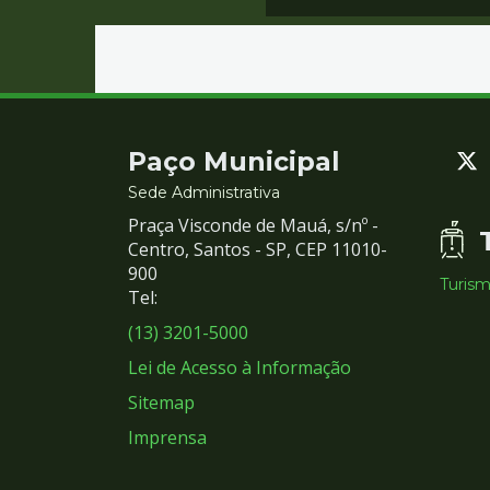
Contato
Paço Municipal
e
Sede Administrativa
Praça Visconde de Mauá, s/nº -
Redes
Centro, Santos - SP, CEP 11010-
900
Turis
Sociais
Tel:
(13) 3201-5000
Lei de Acesso à Informação
Sitemap
Imprensa