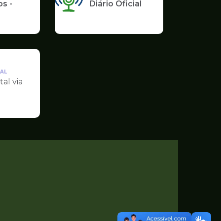
s -
Diário Oficial
AL
tal via