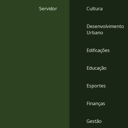
4
Servidor
Cultura
Acessibilidade
5
Desenvolvimento
Urbano
Edificações
Educação
Esportes
Finanças
Gestão