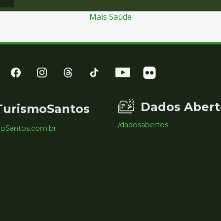
Mais Saúde
Dados Abert
TurismoSantos
/dadosabertos
moSantos.com.br