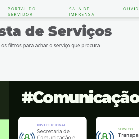
PORTAL DO
SALA DE
OUVID
SERVIDOR
IMPRENSA
ista de Serviços
e os filtros para achar o serviço que procura
Comunicaçã
INSTITUCIONAL
SERVICO
Secretaria de
Transpa
Comunicação e