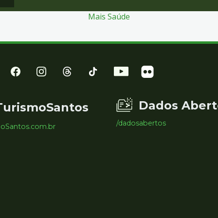
Mais Saúde
Dados Abert
TurismoSantos
/dadosabertos
moSantos.com.br