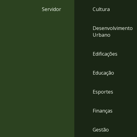
4
Servidor
Cultura
Acessibilidade
5
Desenvolvimento
Urbano
Edificações
Educação
Esportes
Finanças
Gestão