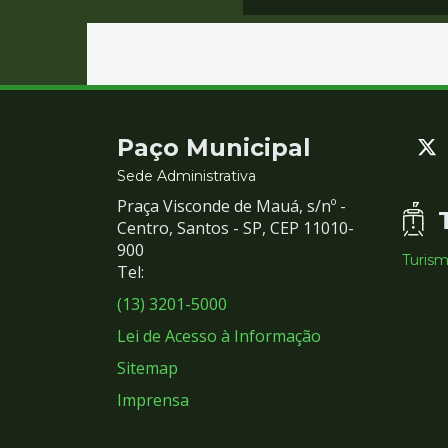
Contato
Paço Municipal
e
Sede Administrativa
Praça Visconde de Mauá, s/nº -
Redes
Centro, Santos - SP, CEP 11010-
900
Turis
Sociais
Tel:
(13) 3201-5000
Lei de Acesso à Informação
Sitemap
Imprensa