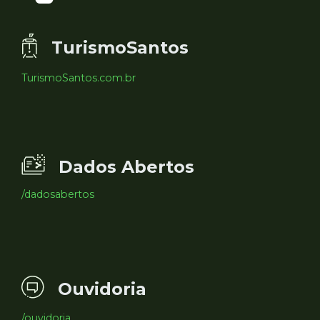
TurismoSantos
TurismoSantos.com.br
Dados Abertos
/dadosabertos
Ouvidoria
/ouvidoria