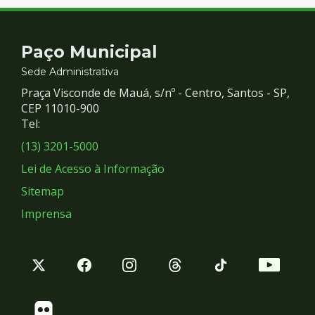
Contato
Paço Municipal
e
Sede Administrativa
Praça Visconde de Mauá, s/nº - Centro, Santos - SP,
Redes
CEP 11010-900
Tel:
Sociais
(13) 3201-5000
Lei de Acesso à Informação
Sitemap
Imprensa