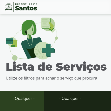
Ir
Conteúdo
para
o
conteúdo
1
Ir
para
o
menu
Lista de Serviços
2
Ir
para
Utilize os filtros para achar o serviço que procura
busca
3
Ir
para
- Qualquer -
- Qualquer -
o
rodapé