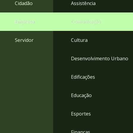
4
Cidadão
Assistência
Acessibilidade
5
Empresa
Comunicação
Servidor
Cultura
Desenvolvimento Urbano
Edificações
Educação
Esportes
Finanças