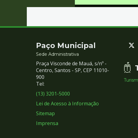
Contato
Paço Municipal
e
Sede Administrativa
Praça Visconde de Mauá, s/nº -
Redes
Centro, Santos - SP, CEP 11010-
900
Turis
Sociais
Tel:
(13) 3201-5000
Lei de Acesso à Informação
Sitemap
Imprensa