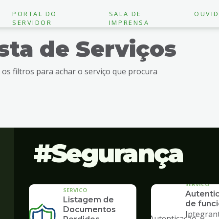
PORTAL DO
SALA DE
OUVID
SERVIDOR
IMPRENSA
ista de Serviços
e os filtros para achar o serviço que procura
Segurança
SERVICO
SERVICO
Autenti
Listagem de
de funci
"
Documentos
Integran
alt="Autenticação