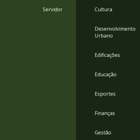
4
Servidor
Cultura
Acessibilidade
5
Desenvolvimento
Urbano
Edificações
Educação
Esportes
Finanças
Gestão