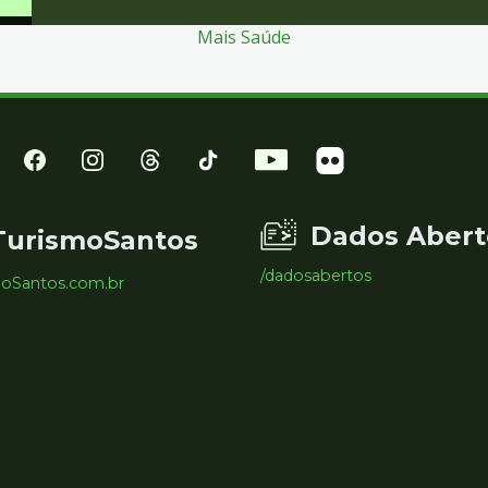
Mais Saúde
Dados Abert
TurismoSantos
/dadosabertos
moSantos.com.br