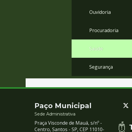
Ouvidoria
Procuradoria
Saúde
Segurança
Contato
Paço Municipal
e
Sede Administrativa
Praça Visconde de Mauá, s/nº -
Redes
Centro, Santos - SP, CEP 11010-