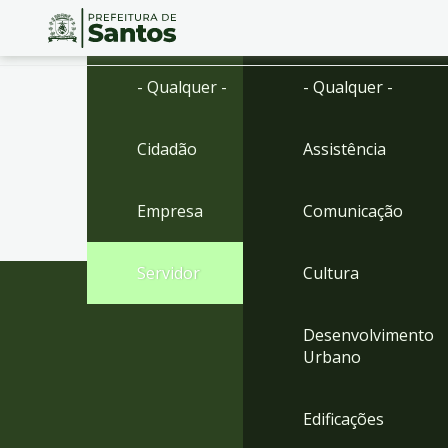
Ir
Conteúdo
- Qualquer -
- Qualquer -
para
o
conteúdo
Cidadão
Assistência
1
Ir
para
Empresa
Comunicação
o
menu
2
Servidor
Cultura
Ir
para
busca
Desenvolvimento
3
Urbano
Ir
para
o
Edificações
rodapé