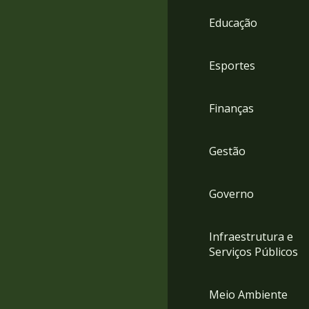
4
Educação
Acessibilidade
5
Esportes
Finanças
Gestão
Governo
Infraestrutura e
Serviços Públicos
Meio Ambiente