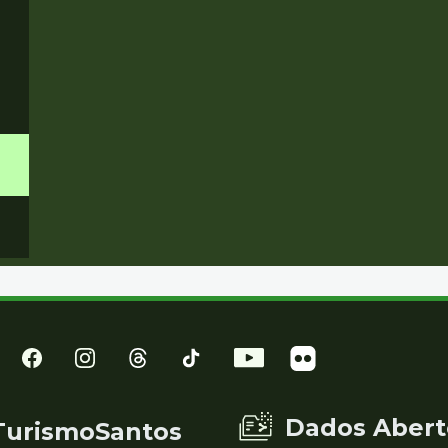
Dados Abert
TurismoSantos