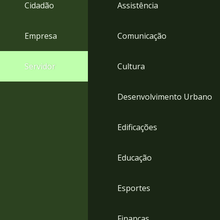
4
Cidadão
Assistência
Acessibilidade
5
Empresa
Comunicação
Servidor
Cultura
Desenvolvimento Urbano
Edificações
Educação
Esportes
Finanças