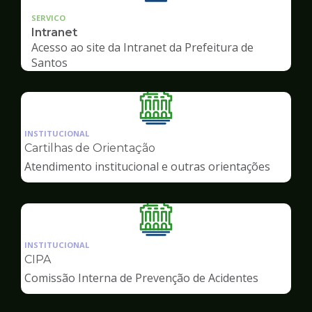
SERVICO
Intranet
Acesso ao site da Intranet da Prefeitura de
Santos
Ilustração
da
INSTITUCIONAL
pagina
Cartilhas de Orientação
de
Atendimento institucional e outras orientações
Servidor
Ilustração
da
INSTITUCIONAL
pagina
CIPA
de
Comissão Interna de Prevenção de Acidentes
Servidor