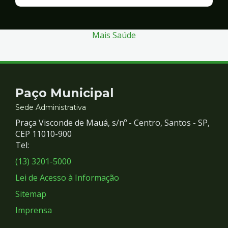
Finanças
e
Gestão
Mais Saúde
Contato
Paço Municipal
e
Sede Administrativa
Praça Visconde de Mauá, s/nº - Centro, Santos - SP,
Redes
CEP 11010-900
Tel:
Sociais
(13) 3201-5000
Lei de Acesso à Informação
Sitemap
Imprensa