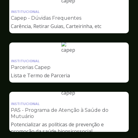
Ilustração
da
INSTITUCIONAL
pagina
Capep - Dúvidas Frequentes
de
Carência, Retirar Guias, Carteirinha, etc
Capep
Ilustração
da
INSTITUCIONAL
pagina
Parcerias Capep
de
Lista e Termo de Parceria
Capep
Ilustração
da
INSTITUCIONAL
pagina
PAS - Programa de Atenção à Saúde do
de
Mutuário
Capep
Potencializar as políticas de prevenção e
promoção da saúde biopsicossocial