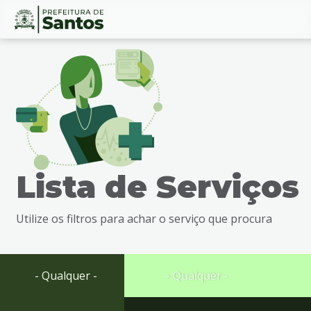
Ir
Conteúdo
para
o
conteúdo
1
Ir
para
o
menu
Lista de Serviços
2
Ir
para
Utilize os filtros para achar o serviço que procura
busca
3
Ir
para
- Qualquer -
- Qualquer -
o
rodapé