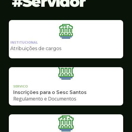
Servidor
Ilustração
da
INSTITUCIONAL
pagina
Atribuições de cargos
de
Servidor
SERVICO
Inscrições para o Sesc Santos
Regulamento e Documentos