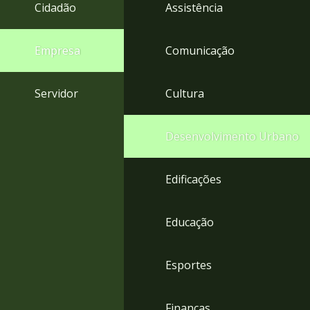
4
Cidadão
Assistência
Acessibilidade
5
Empresa
Comunicação
Servidor
Cultura
Desenvolvimento Urbano
Edificações
Educação
Esportes
Finanças