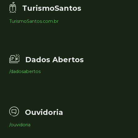
TurismoSantos
TurismoSantos.com.br
Dados Abertos
/dadosabertos
Ouvidoria
/ouvidoria