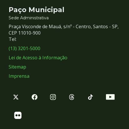
Contato
Paço Municipal
e
Sede Administrativa
Praça Visconde de Mauá, s/nº - Centro, Santos - SP,
Redes
CEP 11010-900
Tel:
Sociais
(13) 3201-5000
Lei de Acesso à Informação
Sitemap
Imprensa