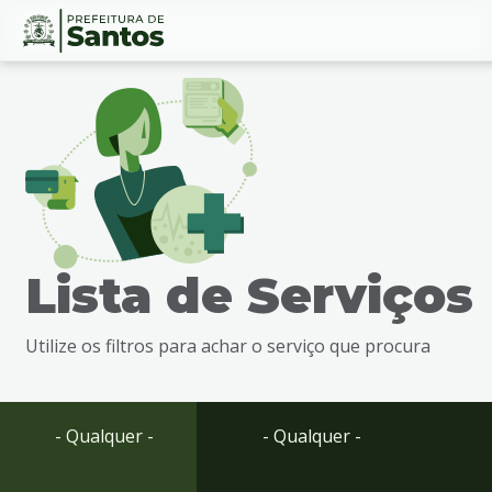
Ir
Conteúdo
para
o
conteúdo
1
Ir
para
o
menu
Lista de Serviços
2
Ir
para
Utilize os filtros para achar o serviço que procura
busca
3
Ir
para
- Qualquer -
- Qualquer -
o
rodapé