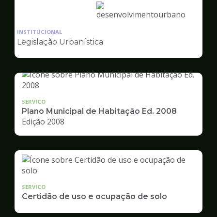
Ilustração
da
INSTITUCIONAL
pagina
Legislação Urbanística
de
Desenvolvimento
Urbano
SERVICO
Plano Municipal de Habitação Ed. 2008
Edição 2008
SERVICO
Certidão de uso e ocupação de solo