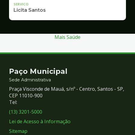
SERVICO
Licita Santos
Mais Saúde
Contato
Paço Municipal
e
Sede Administrativa
Praça Visconde de Mauá, s/nº - Centro, Santos - SP,
Redes
CEP 11010-900
Tel:
Sociais
(13) 3201-5000
Lei de Acesso à Informação
Sitemap