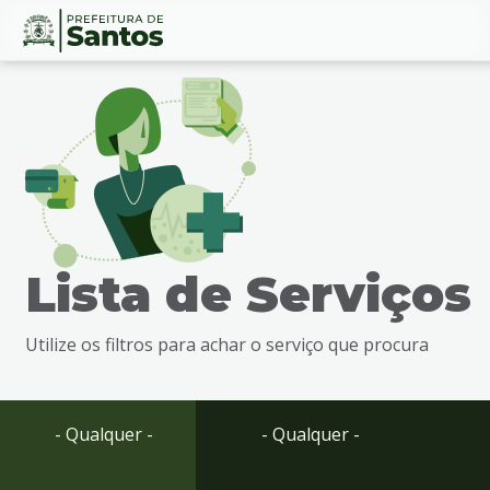
Ir
Conteúdo
para
o
conteúdo
1
Ir
para
o
menu
Lista de Serviços
2
Ir
para
Utilize os filtros para achar o serviço que procura
busca
3
Ir
para
- Qualquer -
- Qualquer -
o
rodapé