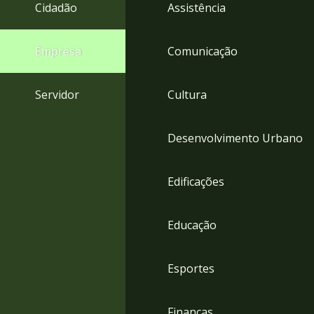
4
Cidadão
Assistência
Acessibilidade
5
Empresa
Comunicação
Servidor
Cultura
Desenvolvimento Urbano
Edificações
Educação
Esportes
Finanças