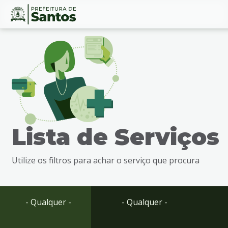
Ir
Conteúdo
para
o
conteúdo
1
Ir
para
o
menu
Lista de Serviços
2
Ir
para
Utilize os filtros para achar o serviço que procura
busca
3
Ir
para
- Qualquer -
- Qualquer -
o
rodapé