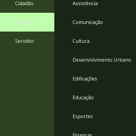
4
Cidadão
Assistência
Acessibilidade
5
Empresa
Comunicação
Servidor
Cultura
Desenvolvimento Urbano
Edificações
Educação
Esportes
Finanças