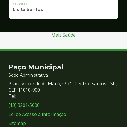
SERVICO
Licita Santos
Mais Saúde
Contato
Paço Municipal
e
Sede Administrativa
Praça Visconde de Mauá, s/nº - Centro, Santos - SP,
Redes
CEP 11010-900
Tel:
Sociais
(13) 3201-5000
Lei de Acesso à Informação
Sitemap