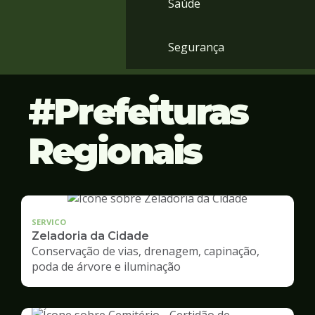
Saúde
Segurança
Prefeituras
Regionais
SERVICO
Zeladoria da Cidade
Conservação de vias, drenagem, capinação,
poda de árvore e iluminação