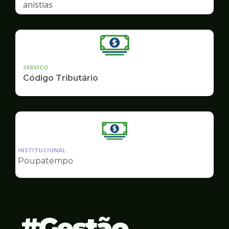
anistias
SERVICO
Código Tributário
Ilustração
da
INSTITUCIONAL
pagina
Poupatempo
de
Finanças
Gestão