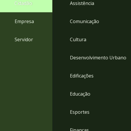
4
Cidadão
Assistência
Acessibilidade
5
Empresa
Comunicação
Servidor
Cultura
Desenvolvimento Urbano
Edificações
Educação
Esportes
Finanças