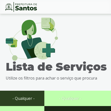
Ir
Conteúdo
para
o
conteúdo
1
Ir
para
o
menu
Lista de Serviços
2
Ir
para
Utilize os filtros para achar o serviço que procura
busca
3
Ir
para
- Qualquer -
- Qualquer -
o
rodapé