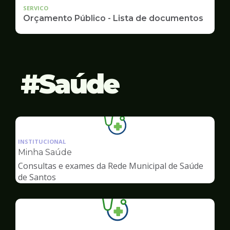
SERVICO
Orçamento Público - Lista de documentos
Saúde
Ilustração
da
INSTITUCIONAL
pagina
Minha Saúde
de
Consultas e exames da Rede Municipal de Saúde
Saúde
de Santos