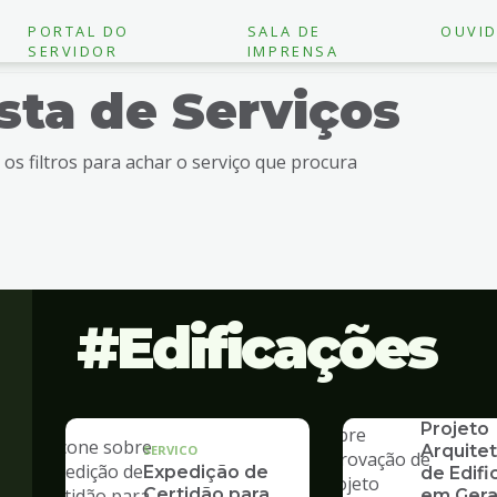
PORTAL DO
SALA DE
OUVID
SERVIDOR
IMPRENSA
ista de Serviços
e os filtros para achar o serviço que procura
Edificações
SERVICO
Aprovaç
Projeto
Arquite
SERVICO
Expedição de
de Edif
Certidão para
em Gera