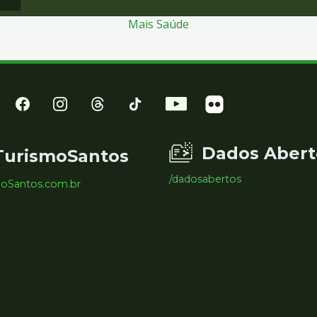
Mais Saúde
Dados Abert
TurismoSantos
/dadosabertos
moSantos.com.br