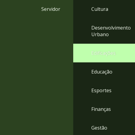
4
Servidor
Cultura
Acessibilidade
5
Desenvolvimento
Urbano
Edificações
Educação
Esportes
Finanças
Gestão