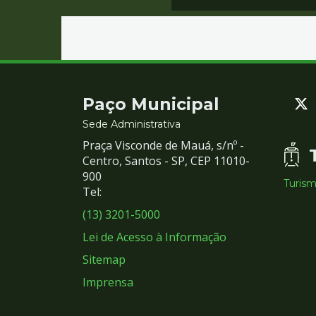
Contato
Paço Municipal
e
Sede Administrativa
Praça Visconde de Mauá, s/nº -
Redes
Centro, Santos - SP, CEP 11010-
900
Turis
Sociais
Tel:
(13) 3201-5000
Lei de Acesso à Informação
Sitemap
Imprensa