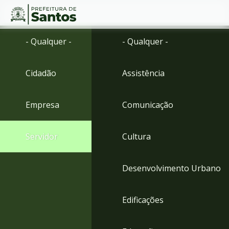
Ir
Conteúdo
- Qualquer -
- Qualquer -
para
o
conteúdo
Cidadão
Assistência
1
Ir
para
Empresa
Comunicação
o
menu
2
Servidor
Cultura
Ir
para
busca
Desenvolvimento Urbano
3
Ir
para
Edificações
o
rodapé