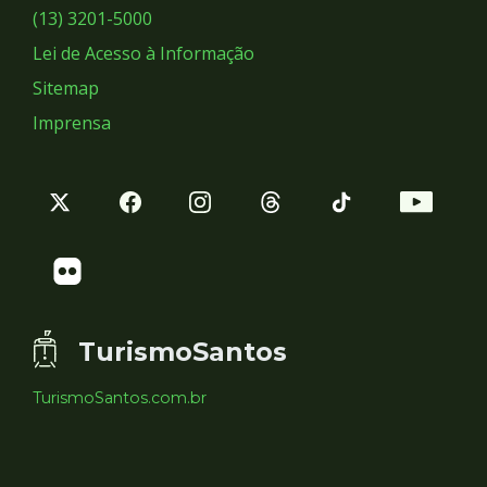
Sociais
(13) 3201-5000
Lei de Acesso à Informação
Sitemap
Imprensa
TurismoSantos
TurismoSantos.com.br