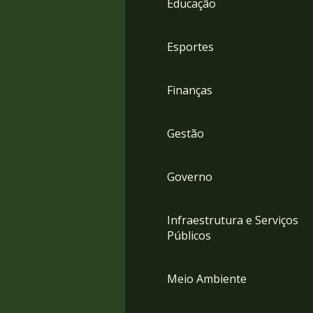
Educação
4
Acessibilidade
5
Esportes
Finanças
Gestão
Governo
Infraestrutura e Serviços
Públicos
Meio Ambiente