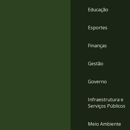
4
Educação
Acessibilidade
5
Esportes
Finanças
Gestão
Governo
Infraestrutura e
Serviços Públicos
Meio Ambiente