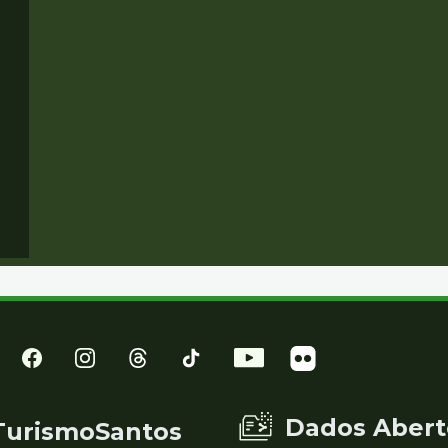
Dados Abert
TurismoSantos