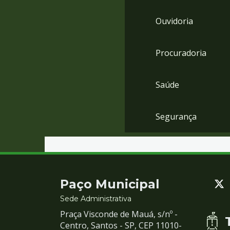
Ouvidoria
Procuradoria
Saúde
Segurança
Contato
Paço Municipal
e
Sede Administrativa
Praça Visconde de Mauá, s/nº -
Redes
Centro, Santos - SP, CEP 11010-