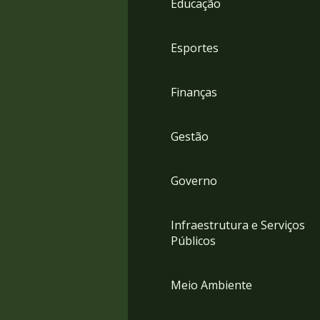
Educação
4
Acessibilidade
5
Esportes
Finanças
Gestão
Governo
Infraestrutura e Serviços
Públicos
Meio Ambiente