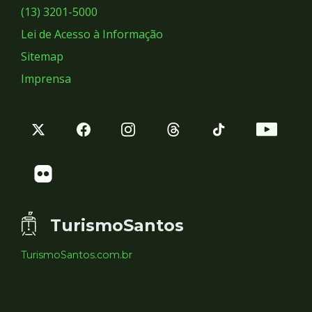
Sociais
(13) 3201-5000
Lei de Acesso à Informação
Sitemap
Imprensa
TurismoSantos
TurismoSantos.com.br