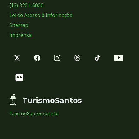
Sociais
(13) 3201-5000
Lei de Acesso à Informação
Sitemap
Imprensa
TurismoSantos
TurismoSantos.com.br