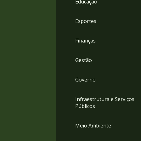
Educação
4
Acessibilidade
5
Esportes
Finanças
Gestão
Governo
Infraestrutura e Serviços
Públicos
Meio Ambiente