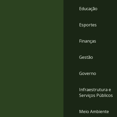
4
Educação
Acessibilidade
5
Esportes
Finanças
Gestão
Governo
Infraestrutura e
Serviços Públicos
Meio Ambiente