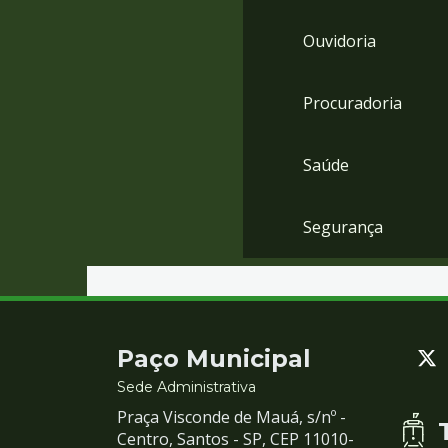
Ouvidoria
Procuradoria
Saúde
Segurança
Contato
Paço Municipal
e
Sede Administrativa
Praça Visconde de Mauá, s/nº -
Redes
Centro, Santos - SP, CEP 11010-