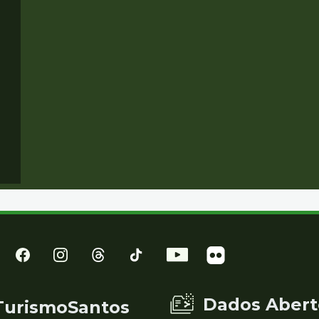
Dados Abert
TurismoSantos