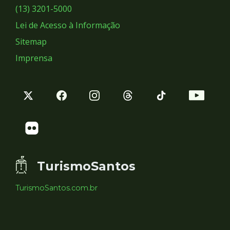
Sociais
(13) 3201-5000
Lei de Acesso à Informação
Sitemap
Imprensa
TurismoSantos
TurismoSantos.com.br