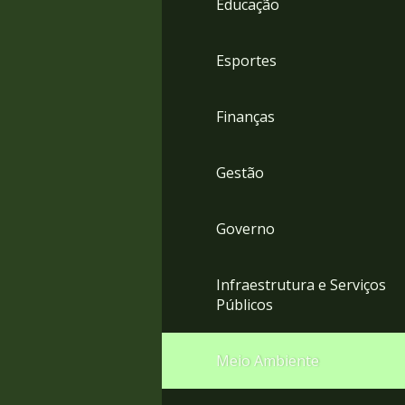
Educação
4
Acessibilidade
5
Esportes
Finanças
Gestão
Governo
Infraestrutura e Serviços
Públicos
Meio Ambiente