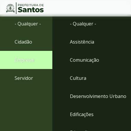
Ir
Conteúdo
- Qualquer -
- Qualquer -
para
o
conteúdo
Cidadão
Assistência
1
Ir
para
Empresa
Comunicação
o
menu
2
Servidor
Cultura
Ir
para
busca
Desenvolvimento Urbano
3
Ir
para
Edificações
o
rodapé