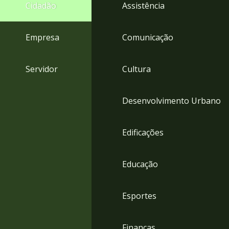
4
Cidadão
Assistência
Acessibilidade
5
Empresa
Comunicação
Servidor
Cultura
Desenvolvimento Urbano
Edificações
Educação
Esportes
Finanças