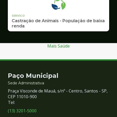
SERVICO
Castração de Animais - População de baixa
renda
Mais Saúde
Contato
Paço Municipal
e
Sede Administrativa
Praça Visconde de Mauá, s/nº - Centro, Santos - SP,
Redes
CEP 11010-900
Tel:
Sociais
(13) 3201-5000