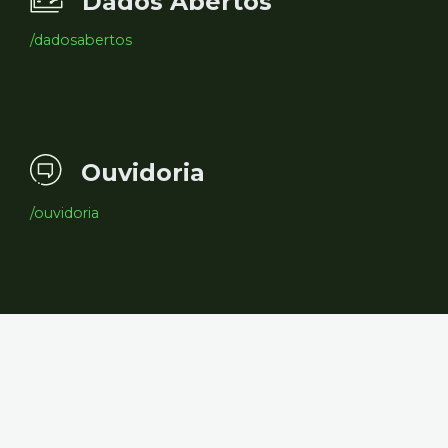
Dados Abertos
/dadosabertos
Ouvidoria
/ouvidoria