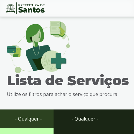
Ir
Conteúdo
para
o
conteúdo
1
Ir
para
o
menu
Lista de Serviços
2
Ir
para
Utilize os filtros para achar o serviço que procura
busca
3
Ir
para
- Qualquer -
- Qualquer -
o
rodapé