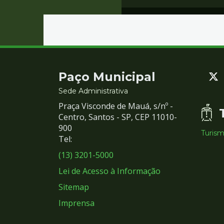
Contato
Paço Municipal
e
Sede Administrativa
Praça Visconde de Mauá, s/nº -
Redes
Centro, Santos - SP, CEP 11010-
900
Turis
Sociais
Tel:
(13) 3201-5000
Lei de Acesso à Informação
Sitemap
Imprensa