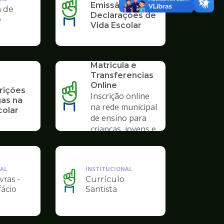
Emissão de
a de
Declarações de
o
Vida Escolar
SERVICO
Solicitação de
Matricula e
Transferencias
Online
rições
Inscrição online
gas na
na rede municipal
colar
de ensino para
crianças, jovens e
adultos
AL
INSTITUCIONAL
vras -
Currículo
Ilustração
fácio
Santista
da
pagina
de