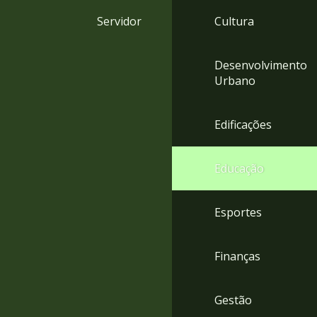
4
Servidor
Cultura
Acessibilidade
5
Desenvolvimento
Urbano
Edificações
Educação
Esportes
Finanças
Gestão