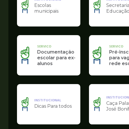
Escolas
Secretari
Ilustração
Ilustração
municipais
Educaçã
da
da
pagina
pagina
de
de
Educação
Educação
SERVICO
SERVICO
Documentação
Pré-insc
escolar para ex-
para va
alunos
rede es
INSTITUCION
INSTITUCIONAL
Caça Pala
Dicas Para todos
Ilustração
Ilustração
José Boni
da
da
pagina
pagina
de
de