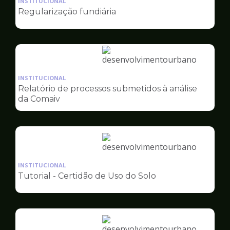
INSTITUCIONAL
pagina
Regularização fundiária
de
Desenvolvimento
Urbano
Ilustração
da
INSTITUCIONAL
pagina
Relatório de processos submetidos à análise
de
da Comaiv
Desenvolvimento
Urbano
Ilustração
da
INSTITUCIONAL
pagina
Tutorial - Certidão de Uso do Solo
de
Desenvolvimento
Urbano