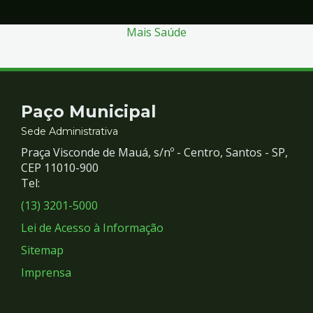
Mais Saúde
Contato
Paço Municipal
e
Sede Administrativa
Praça Visconde de Mauá, s/nº - Centro, Santos - SP,
Redes
CEP 11010-900
Tel:
Sociais
(13) 3201-5000
Lei de Acesso à Informação
Sitemap
Imprensa