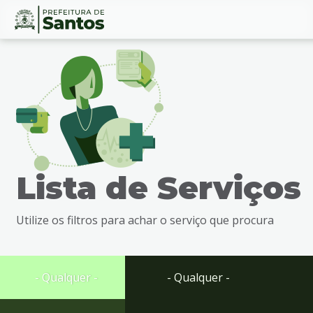
Ir
Conteúdo
para
o
conteúdo
1
Ir
para
o
menu
Lista de Serviços
2
Ir
para
Utilize os filtros para achar o serviço que procura
busca
3
Ir
para
- Qualquer -
- Qualquer -
o
rodapé