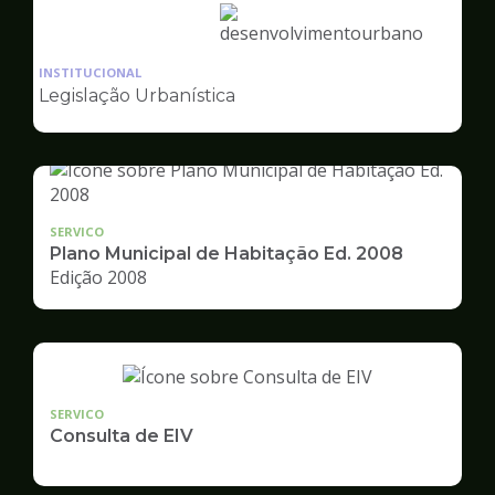
Ilustração
da
INSTITUCIONAL
pagina
Legislação Urbanística
de
Desenvolvimento
Urbano
SERVICO
Plano Municipal de Habitação Ed. 2008
Edição 2008
SERVICO
Consulta de EIV