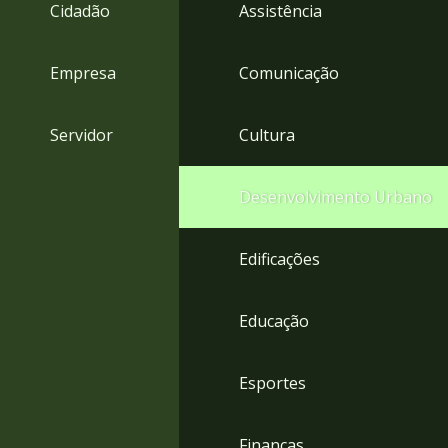
4
Cidadão
Assistência
Acessibilidade
5
Empresa
Comunicação
Servidor
Cultura
Desenvolvimento Urbano
Edificações
Educação
Esportes
Finanças