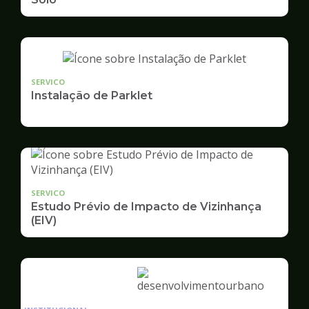
SERVICO
Instalação de Parklet
SERVICO
Estudo Prévio de Impacto de Vizinhança
(EIV)
Ilustração
da