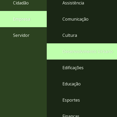
4
Cidadão
Assistência
Acessibilidade
5
Empresa
Comunicação
Servidor
Cultura
Desenvolvimento Urbano
Edificações
Educação
Esportes
Finanças