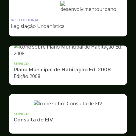
Ilustração
da
INSTITUCIONAL
pagina
Legislação Urbanística
de
Desenvolvimento
Urbano
SERVICO
Plano Municipal de Habitação Ed. 2008
Edição 2008
SERVICO
Consulta de EIV