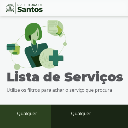
Ir
Conteúdo
para
o
conteúdo
1
Ir
para
o
menu
Lista de Serviços
2
Ir
para
Utilize os filtros para achar o serviço que procura
busca
3
Ir
para
- Qualquer -
- Qualquer -
o
rodapé