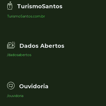
TurismoSantos
TurismoSantos.com.br
Dados Abertos
/dadosabertos
Ouvidoria
/ouvidoria