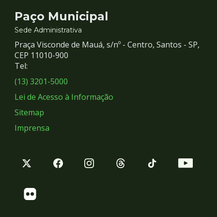
Contato
Paço Municipal
e
Sede Administrativa
Praça Visconde de Mauá, s/nº - Centro, Santos - SP,
Redes
CEP 11010-900
Tel:
Sociais
(13) 3201-5000
Lei de Acesso à Informação
Sitemap
Imprensa